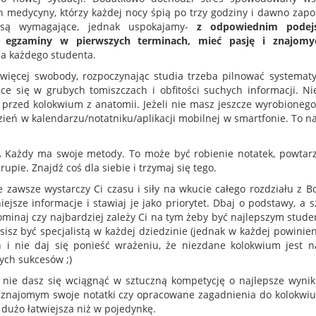
 medycyny, którzy każdej nocy śpią po trzy godziny i dawno zapo
 są wymagające, jednak uspokajamy-
z odpowiednim podej
egzaminy w pierwszych terminach, mieć pasję i znajomy
la każdego studenta.
więcej swobody, rozpoczynając studia trzeba pilnować systematy
ące się w grubych tomiszczach i obfitości suchych informacji. Ni
 przed kolokwium z anatomii. Jeżeli nie masz jeszcze wyrobionego
dzień w kalendarzu/notatniku/aplikacji mobilnej w smartfonie. To 
.
Każdy ma swoje metody. To może być robienie notatek, powtar
rupie. Znajdź coś dla siebie i trzymaj się tego.
e zawsze wystarczy Ci czasu i siły na wkucie całego rozdziału z B
jsze informacje i stawiaj je jako priorytet. Dbaj o podstawy, a s
pominaj czy najbardziej zależy Ci na tym żeby być najlepszym stud
sisz być specjalistą w każdej dziedzinie (jednak w każdej powinie
h i nie daj się ponieść wrażeniu, że niezdane kolokwium jest n
ych sukcesów ;)
i nie dasz się wciągnąć w sztuczną kompetycję o najlepsze wyniki
sz znajomym swoje notatki czy opracowane zagadnienia do kolokwiu
dużo łatwiejsza niż w pojedynkę.