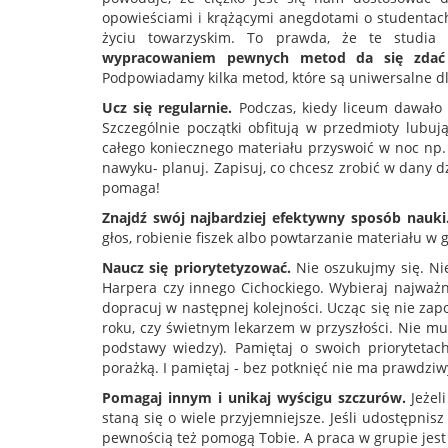
opowieściami i krążącymi anegdotami o studentach
życiu towarzyskim. To prawda, że te studia
wypracowaniem pewnych metod da się zdać 
Podpowiadamy kilka metod, które są uniwersalne d
Ucz się regularnie.
Podczas, kiedy liceum dawało 
Szczególnie początki obfitują w przedmioty lubuj
całego koniecznego materiału przyswoić w noc np.
nawyku- planuj. Zapisuj, co chcesz zrobić w dany 
pomaga!
Znajdź swój najbardziej efektywny sposób nauki
głos, robienie fiszek albo powtarzanie materiału w g
Naucz się priorytetyzować.
Nie oszukujmy się. Ni
Harpera czy innego Cichockiego. Wybieraj najważnie
dopracuj w następnej kolejności. Ucząc się nie za
roku, czy świetnym lekarzem w przyszłości. Nie mu
podstawy wiedzy). Pamiętaj o swoich priorytetac
porażką. I pamiętaj - bez potknięć nie ma prawdziw
Pomagaj innym i unikaj wyścigu szczurów.
Jeżel
staną się o wiele przyjemniejsze. Jeśli udostępni
pewnością też pomogą Tobie. A praca w grupie jest 