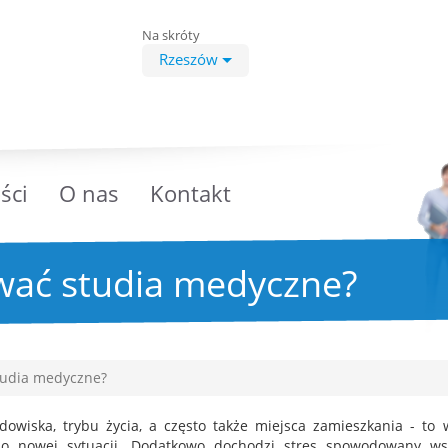
Na skróty
Rzeszów
ści
O nas
Kontakt
rwać studia medyczne?
tudia medyczne?
owiska, trybu życia, a często także miejsca zamieszkania - to 
do nowej sytuacji. Dodatkowo dochodzi stres spowodowany wsz