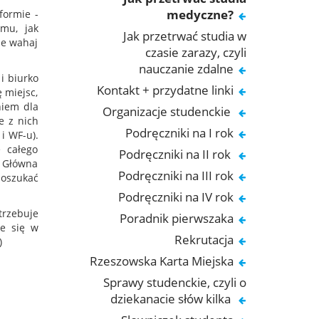
medyczne?
formie -
mu, jak
Jak przetrwać studia w
ie wahaj
czasie zarazy, czyli
nauczanie zdalne
i biurko
Kontakt + przydatne linki
 miejsc,
niem dla
Organizacje studenckie
e z nich
Podręczniki na I rok
i WF-u).
e całego
Podręczniki na II rok
 Główna
Podręczniki na III rok
poszukać
Podręczniki na IV rok
trzebuje
Poradnik pierwszaka
ie się w
Rekrutacja
:)
Rzeszowska Karta Miejska
Sprawy studenckie, czyli o
dziekanacie słów kilka