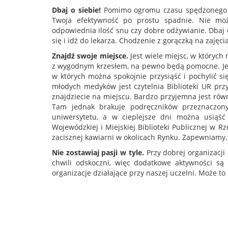
Dbaj o siebie!
Pomimo ogromu czasu spędzonego na 
Twoja efektywność po prostu spadnie. Nie moż
odpowiednia ilość snu czy dobre odżywianie. Dbaj o
się i idź do lekarza. Chodzenie z gorączką na zajęc
Znajdź swoje miejsce.
Jest wiele miejsc, w któryc
z wygodnym krzesłem, na pewno będą pomocne. Jedn
w których można spokojnie przysiąść i pochylić s
młodych medyków jest czytelnia Biblioteki UR przy
znajdziecie na miejscu. Bardzo przyjemna jest równi
Tam jednak brakuje podręczników przeznaczonyc
uniwersytetu, a w cieplejsze dni można usiąś
Wojewódzkiej i Miejskiej Biblioteki Publicznej w 
zacisznej kawiarni w okolicach Rynku. Zapewniamy, 
Nie zostawiaj pasji w tyle.
Przy dobrej organizacji
chwili odskoczni, więc dodatkowe aktywności s
organizacje działające przy naszej uczelni. Może t