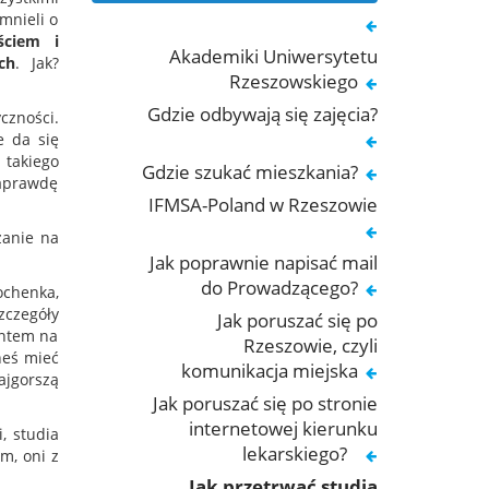
mnieli o
ściem i
Akademiki Uniwersytetu
ch
. Jak?
Rzeszowskiego
Gdzie odbywają się zajęcia?
czności.
e da się
 takiego
Gdzie szukać mieszkania?
naprawdę
IFMSA-Poland w Rzeszowie
zanie na
Jak poprawnie napisać mail
do Prowadzącego?
ochenka,
zczegóły
Jak poruszać się po
entem na
Rzeszowie, czyli
neś mieć
komunikacja miejska
ajgorszą
Jak poruszać się po stronie
internetowej kierunku
, studia
lekarskiego?
m, oni z
Jak przetrwać studia