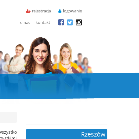
rejestracja
logowanie
o nas
kontakt
wszystko
Rzeszów
ystkimi