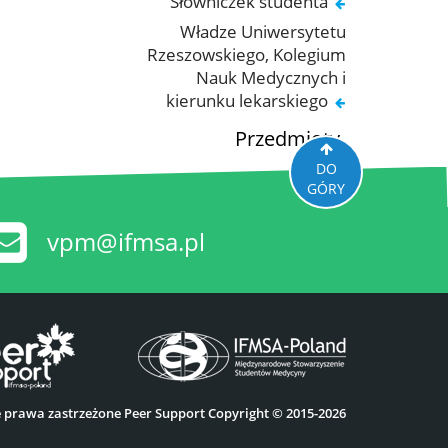
Słowniczek studenta
Władze Uniwersytetu
Rzeszowskiego, Kolegium
Nauk Medycznych i
kierunku lekarskiego
Przedmioty
DO
GÓRY
vpm@ifmsa.pl
e prawa zastrzeżone Peer Support Copyright © 2015-2026