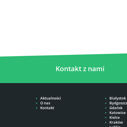
Kontakt z nami
Aktualności
Białystok
O nas
Bydgoszc
Kontakt
Gdańsk
Katowice
Kielce
Kraków