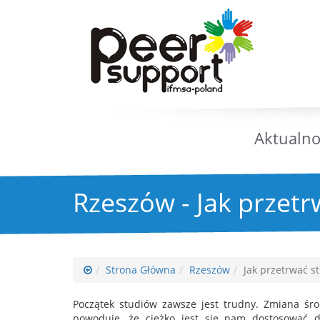
Aktualno
Rzeszów - Jak przet
Strona Główna
Rzeszów
Jak przetrwać s
Początek studiów zawsze jest trudny. Zmiana środ
powoduje, że ciężko jest się nam dostosować 