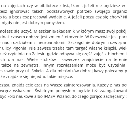
zajęciach czy w bibliotece z książkami, jeżeli nie będziesz w 
esz ignorować takich podstawowych potrzeb swojego organiz
 to, a będziesz pracował wydajnie. A jeżeli poczujesz się chory? N
ia nigdy nie jest dobrym pomysłem.
h możesz się uczyć. Mieszkanie/akademik, w którym masz swój pokój 
ak czasem dobrze jest zmienić otoczenie. W Rzeszowie jest parę
ię nad rozdziałem z neuroanatomii. Szczególnie dobrym rozwiąza
 ulicy Pigonia. Nie zawsze trzeba tam targać własne książki, wiel
eż czytelnia na Zalesiu (gdzie odbywa się część zajęć z biochemii 
h dla nas. Wiele stolików i ławeczek znajdziecie na tereni
ć także na zewnątrz. Innym rozwiązaniem może być Czytelnia
Rzeszowie przy ul. Sokoła. A dla miłośników dobrej kawy polecamy 
że znajdzie się niejedno takie miejsce.
 czasu znajdziecie czas na Wasze zainteresowania. Każdy z nas po
ą wręcz wskazane. Świetnym pomysłem będzie też zaangażowan
o być koło naukowe albo IFMSA-Poland, do czego gorąco zachęcamy 