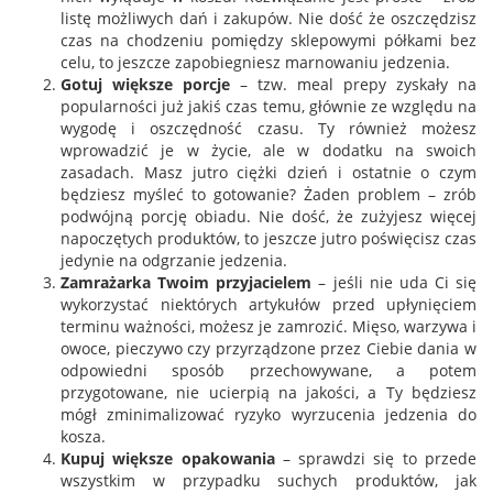
listę możliwych dań i zakupów. Nie dość że oszczędzisz
czas na chodzeniu pomiędzy sklepowymi półkami bez
celu, to jeszcze zapobiegniesz marnowaniu jedzenia.
Gotuj większe porcje
– tzw. meal prepy zyskały na
popularności już jakiś czas temu, głównie ze względu na
wygodę i oszczędność czasu. Ty również możesz
wprowadzić je w życie, ale w dodatku na swoich
zasadach. Masz jutro ciężki dzień i ostatnie o czym
będziesz myśleć to gotowanie? Żaden problem – zrób
podwójną porcję obiadu. Nie dość, że zużyjesz więcej
napoczętych produktów, to jeszcze jutro poświęcisz czas
jedynie na odgrzanie jedzenia.
Zamrażarka Twoim przyjacielem
– jeśli nie uda Ci się
wykorzystać niektórych artykułów przed upłynięciem
terminu ważności, możesz je zamrozić. Mięso, warzywa i
owoce, pieczywo czy przyrządzone przez Ciebie dania w
odpowiedni sposób przechowywane, a potem
przygotowane, nie ucierpią na jakości, a Ty będziesz
mógł zminimalizować ryzyko wyrzucenia jedzenia do
kosza.
Kupuj większe opakowania
– sprawdzi się to przede
wszystkim w przypadku suchych produktów, jak