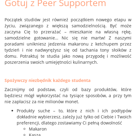
Gotuj z Peer Supportem
Początek studiów jest również początkiem nowego etapu w
życiu, związanego z większą samodzielnością. Być może
zaczyna Cię to przerażać – mieszkanie na własną rękę,
samodzielne gotowanie… Nic się nie martw! Z naszymi
poradami unikniesz jedzenia makaronu z ketchupem przez
tydzień i nie nadwyrężysz się od tachania tony słoików z
domu. Potraktuj te studia jako nową przygodę i możliwość
poszerzenia swoich umiejętności kulinarnych.
Spożywczy niezbędnik każdego studenta
Zacznijmy od podstaw, czyli od bazy produktów, które
będziesz mógł wykorzystać na tysiące sposobów, a przy tym
nie zapłacisz za nie milionów monet.
Produkty suche – to, które z nich i ich podtypów
dokładnie wybierzesz, zależy już tylko od Ciebie i Twoich
preferencji, dlatego zostawiamy Ci pełną dowolność
Makaron
Kasza