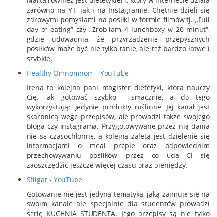
Marta również jest dietetykiem, który w internecie działa
zarówno na YT, jak i na Instagramie. Chętnie dzieli się
zdrowymi pomysłami na posiłki w formie filmów tj. „Full
day of eating” czy „Zrobiłam 4 lunchboxy w 20 minut”,
gdzie udowadnia, że przyrządzenie przepysznych
posiłków może być nie tylko tanie, ale też bardzo łatwe i
szybkie.
Healthy Omnomnom - YouTube
Irena to kolejna pani magister dietetyki, która nauczy
Cię, jak gotować szybko i smacznie, a do tego
wykorzystując jedynie produkty roślinne. Jej kanał jest
skarbnicą wege przepisów, ale prowadzi także swojego
bloga czy instagrama. Przygotowywane przez nią dania
nie są czasochłonne, a kolejną zaletą jest dzielenie się
informacjami o meal prepie oraz odpowiednim
przechowywaniu posiłków, przez co uda Ci się
zaoszczędzić jeszcze więcej czasu oraz pieniędzy.
Stilgar - YouTube
Gotowanie nie jest jedyną tematyką, jaką zajmuje się na
swoim kanale ale specjalnie dla studentów prowadzi
serię KUCHNIA STUDENTA. Jego przepisy są nie tylko