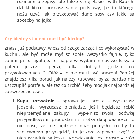
rozmaite przepisy, ale także serię Basics with Babish,
dzięki której poznasz same podstawy, jak to którego
noża użyć, jak przygotować dane sosy czy jakie są
sposoby na jajka.
Czy biedny student musi być biedny?
Znasz już podstawy, wiesz od czego zacząć i co wykorzystać w
kuchni, ale być może myślisz sobie „wszystko fajnie, tylko
zanim ja to ugotuję, to najpierw wydam mnóstwo kasy, a
potem jeszcze spędzę kilka dobrych godzin na
przygotowaniach…”. Otóż – to nie musi być prawda! Poniżej
znajdziesz kilka porad, jak należy kupować, by za bardzo nie
uszczuplić portfela, ale też co zrobić, żeby móc jak najbardziej
zaoszczędzić czas:
Kupuj rozważnie
– sprawa jest prosta – wyrzucasz
jedzenie, wyrzucasz pieniądze. Jeśli będziesz robić
nieprzemyślane zakupy i wypełnisz swoją lodówkę
przypadkowymi produktami z krótką datą ważności, to
nie dość, że nie będziesz miał pomysłu, co by tu
sensownego przyrządzić, to jeszcze zapewne część z
nich wyląduje w koszu. Rozwiązanie jest proste – zrób