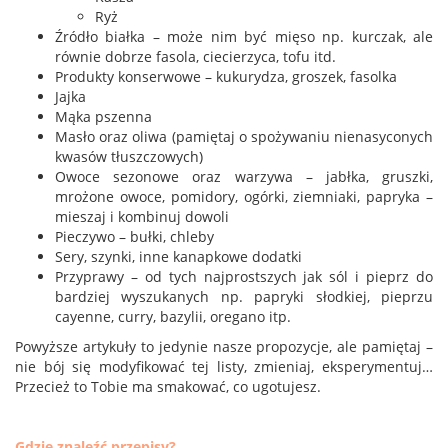
Ryż
Źródło białka – może nim być mięso np. kurczak, ale
równie dobrze fasola, ciecierzyca, tofu itd.
Produkty konserwowe – kukurydza, groszek, fasolka
Jajka
Mąka pszenna
Masło oraz oliwa (pamiętaj o spożywaniu nienasyconych
kwasów tłuszczowych)
Owoce sezonowe oraz warzywa – jabłka, gruszki,
mrożone owoce, pomidory, ogórki, ziemniaki, papryka –
mieszaj i kombinuj dowoli
Pieczywo – bułki, chleby
Sery, szynki, inne kanapkowe dodatki
Przyprawy – od tych najprostszych jak sól i pieprz do
bardziej wyszukanych np. papryki słodkiej, pieprzu
cayenne, curry, bazylii, oregano itp.
Powyższe artykuły to jedynie nasze propozycje, ale pamiętaj –
nie bój się modyfikować tej listy, zmieniaj, eksperymentuj…
Przecież to Tobie ma smakować, co ugotujesz.
Gdzie znaleźć przepisy?