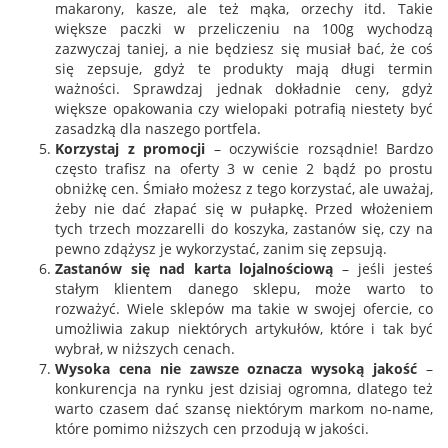
makarony, kasze, ale też mąka, orzechy itd. Takie
większe paczki w przeliczeniu na 100g wychodzą
zazwyczaj taniej, a nie będziesz się musiał bać, że coś
się zepsuje, gdyż te produkty mają długi termin
ważności. Sprawdzaj jednak dokładnie ceny, gdyż
większe opakowania czy wielopaki potrafią niestety być
zasadzką dla naszego portfela.
Korzystaj z promocji
– oczywiście rozsądnie! Bardzo
często trafisz na oferty 3 w cenie 2 bądź po prostu
obniżkę cen. Śmiało możesz z tego korzystać, ale uważaj,
żeby nie dać złapać się w pułapkę. Przed włożeniem
tych trzech mozzarelli do koszyka, zastanów się, czy na
pewno zdążysz je wykorzystać, zanim się zepsują.
Zastanów się nad karta lojalnościową
– jeśli jesteś
stałym klientem danego sklepu, może warto to
rozważyć. Wiele sklepów ma takie w swojej ofercie, co
umożliwia zakup niektórych artykułów, które i tak być
wybrał, w niższych cenach.
Wysoka cena nie zawsze oznacza wysoką jakość
–
konkurencja na rynku jest dzisiaj ogromna, dlatego też
warto czasem dać szansę niektórym markom no-name,
które pomimo niższych cen przodują w jakości.