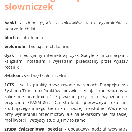
słowniczek
banki
- zbiór pytań z kolokwiów i/lub egzaminów z
poprzednich lat
biocha
– biochemia
biolomolo
- biologia molekularna
dysk
- nieoficjalny internetowy dysk Google z informacjami,
książkami, notatkami i wykładami przekazany przez wyższy
rocznik
dziekan
- szef wydziału uczelni
ECTS
- są to punkty przyznawane w ramach Europejskiego
Systemu Transferu Punktów i odzwierciedlają “trud włożony w
zaliczenie przedmiotu". Są ważne przy m.in. wyjazdach z
programu ERASMUS+. Dla studenta pierwszego roku nie
studiującego innego kierunku - raczej nieistotne. Ważne są
przy wybieraniu przedmiotów, ale na lekarskim nie ma takiej
możliwości - wszyscy studiujemy to samo
grupa ćwiczeniowa (sekcja)
- dodatkowy podział wewnątrz