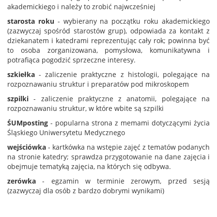
akademickiego i należy to zrobić najwcześniej
starosta roku
- wybierany na początku roku akademickiego
(zazwyczaj spośród starostów grup), odpowiada za kontakt z
dziekanatem i katedrami reprezentując cały rok; powinna być
to osoba zorganizowana, pomysłowa, komunikatywna i
potrafiąca pogodzić sprzeczne interesy.
szkiełka
- zaliczenie praktyczne z histologii, polegające na
rozpoznawaniu struktur i preparatów pod mikroskopem
szpilki
- zaliczenie praktyczne z anatomii, polegające na
rozpoznawaniu struktur, w które wbite są szpilki
ŚUMposting
- popularna strona z memami dotyczącymi życia
Śląskiego Uniwersytetu Medycznego
wejściówka
- kartkówka na wstępie zajęć z tematów podanych
na stronie katedry; sprawdza przygotowanie na dane zajęcia i
obejmuje tematyką zajęcia, na których się odbywa.
zerówka
- egzamin w terminie zerowym, przed sesją
(zazwyczaj dla osób z bardzo dobrymi wynikami)