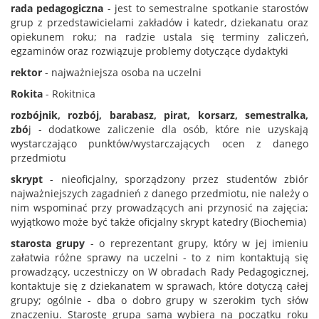
rada pedagogiczna
- jest to semestralne spotkanie starostów
grup z przedstawicielami zakładów i katedr, dziekanatu oraz
opiekunem roku; na radzie ustala się terminy zaliczeń,
egzaminów oraz rozwiązuje problemy dotyczące dydaktyki
rektor
- najważniejsza osoba na uczelni
Rokita
- Rokitnica
rozbójnik, rozbój, barabasz, pirat, korsarz, semestralka,
zbó
j - dodatkowe zaliczenie dla osób, które nie uzyskają
wystarczająco punktów/wystarczających ocen z danego
przedmiotu
skrypt
- nieoficjalny, sporządzony przez studentów zbiór
najważniejszych zagadnień z danego przedmiotu, nie należy o
nim wspominać przy prowadzących ani przynosić na zajęcia;
wyjątkowo może być także oficjalny skrypt katedry (Biochemia)
starosta grupy
- o reprezentant grupy, który w jej imieniu
załatwia różne sprawy na uczelni - to z nim kontaktują się
prowadzący, uczestniczy on W obradach Rady Pedagogicznej,
kontaktuje się z dziekanatem w sprawach, które dotyczą całej
grupy; ogólnie - dba o dobro grupy w szerokim tych słów
znaczeniu. Starostę grupa sama wybiera na początku roku