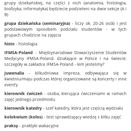
grupy dziekańskiej, na części z nich (anatomia, histologia,
biofizyka, informatyka) będziecie podzieleni na dwie sekcje (A i
B)
grupa dziekańska (seminaryjna)
- liczy ok. 20-26 osób i jest
podstawowym sposobem podziału studentów - w tych
grupach chodzicie na zajęcia
histo
- histologia
IFMSA-Poland
- Międzynarodowe Stowarzyszenie Studentów
Medycyny IFMSA-Poland, działające w Polsce i na świecie;
szczegóły w zakładce IFMSA-Poland - kim jesteśmy?
Juwenalia
- kilkudniowa impreza, odbywająca się w
kwietniu/maju podczas której organizowane są koncerty i inne
event’y
kierownik ćwiczeń
- osoba, kierująca ćwiczeniami w ramach
zajęć jednego przedmiotu
kierownik katedry
- szef katedry, która jest częścią wydziału
kolokwium (kolos)
- test sprawdzający wiedzę z kilku zajęć
praksy
- praktyki wakacyjne