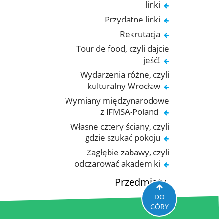
linki
Przydatne linki
Rekrutacja
Tour de food, czyli dajcie
jeść!
Wydarzenia różne, czyli
kulturalny Wrocław
Wymiany międzynarodowe
z IFMSA-Poland
Własne cztery ściany, czyli
gdzie szukać pokoju
Zagłębie zabawy, czyli
odczarować akademiki
Przedmioty
DO
GÓRY