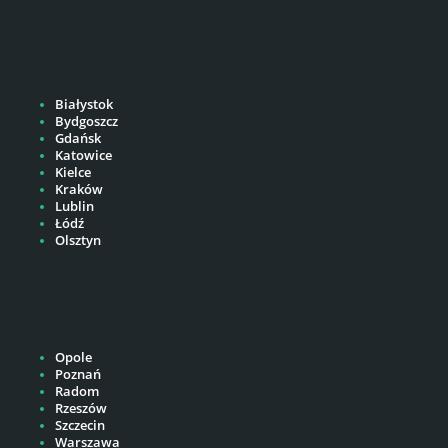
Białystok
Bydgoszcz
Gdańsk
Katowice
Kielce
Kraków
Lublin
Łódź
Olsztyn
Opole
Poznań
Radom
Rzeszów
Szczecin
Warszawa