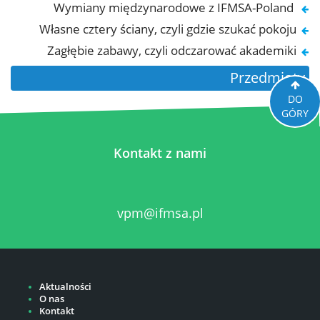
Wymiany międzynarodowe z IFMSA-Poland
Własne cztery ściany, czyli gdzie szukać pokoju
Zagłębie zabawy, czyli odczarować akademiki
Przedmioty
DO
GÓRY
Kontakt z nami
vpm@ifmsa.pl
Aktualności
O nas
Kontakt