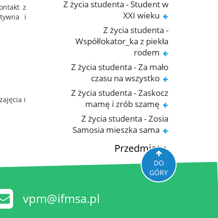
Z życia studenta - Student w
ontakt z
XXI wieku
tywna i
Z życia studenta -
Współlokator_ka z piekła
rodem
Z życia studenta - Za mało
czasu na wszystko
Z życia studenta - Zaskocz
ajęcia i
mamę i zrób szamę
Z życia studenta - Zosia
Samosia mieszka sama
Przedmioty
DO
GÓRY
vpm@ifmsa.pl