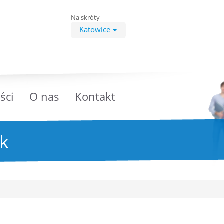
Na skróty
Katowice
ści
O nas
Kontakt
ek