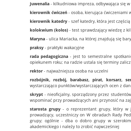
Juwenalia
- kilkudniowa impreza, odbywająca się w 
kierownik ćwiczeń
- osoba, kierująca ćwiczeniami
kierownik katedry
- szef katedry, która jest części
kolokwium (kolos)
- test sprawdzający wiedzę z kil
Maryna
- ulica Mariacka, na której znajdują się bar
praksy
- praktyki wakacyjne
rada pedagogiczna
- jest to semestralne spotkani
opiekunem roku; na radzie ustala się terminy zali
rektor
- najważniejsza osoba na uczelni
rozbójnik, rozbój, barabasz, pirat, korsarz, se
wystarczająco punktów/wystarczających ocen z da
skrypt
- nieoficjalny, sporządzony przez studentó
wspominać przy prowadzących ani przynosić na zaję
starosta grupy
- o reprezentant grupy, który w j
prowadzący, uczestniczy on W obradach Rady Pedag
grupy; ogólnie - dba o dobro grupy w szerokim
akademickiego i należy to zrobić najwcześniej