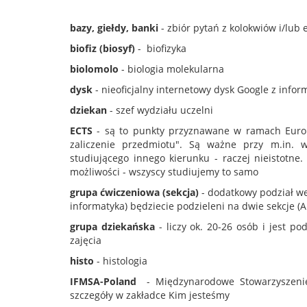
bazy, giełdy, banki
- zbiór pytań z kolokwiów i/lub
biofiz (biosyf)
- biofizyka
biolomolo
- biologia molekularna
dysk
- nieoficjalny internetowy dysk Google z info
dziekan
- szef wydziału uczelni
ECTS
- są to punkty przyznawane w ramach Europ
zaliczenie przedmiotu". Są ważne przy m.in.
studiującego innego kierunku - raczej nieistotne
możliwości - wszyscy studiujemy to samo
grupa ćwiczeniowa (sekcja)
- dodatkowy podział wew
informatyka) będziecie podzieleni na dwie sekcje (A 
grupa dziekańska
- liczy ok. 20-26 osób i jest 
zajęcia
histo
- histologia
IFMSA-Poland
- Międzynarodowe Stowarzyszenie 
szczegóły w zakładce Kim jesteśmy