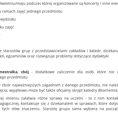
kwietniu/maju podczas której organizowane są koncerty i inne even
 w ramach zajęć jednego przedmiotu
ą wydziału
ku zajęć
y
e starostów grup z przedstawicielami zakładów i katedr, dziekan
czeń, egzaminów oraz rozwiązuje problemy dotyczące dydaktyki
mestralka, zbój
- dodatkowe zaliczenie dla osób, które nie u
nego przedmiotu
w zbiór najważniejszych zagadnień z danego przedmiotu, nie nale
cia; wyjątkowo może być także oficjalny skrypt katedry (Biochemia
ej imieniu załatwia różne sprawy na uczelni - to z nim kontak
ogicznej, kontaktuje się z dziekanatem w sprawach, które dotyc
 tych słów znaczeniu. Starostę grupa sama wybiera na począ