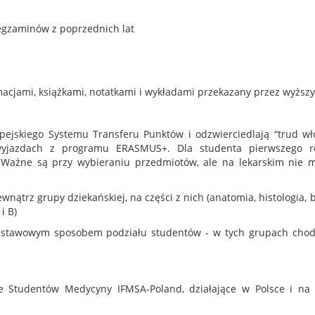
 egzaminów z poprzednich lat
rmacjami, książkami, notatkami i wykładami przekazany przez wyższy
ejskiego Systemu Transferu Punktów i odzwierciedlają “trud w
 wyjazdach z programu ERASMUS+. Dla studenta pierwszego r
. Ważne są przy wybieraniu przedmiotów, ale na lekarskim nie m
nątrz grupy dziekańskiej, na części z nich (anatomia, histologia, b
i B)
podstawowym sposobem podziału studentów - w tych grupach chod
Studentów Medycyny IFMSA-Poland, działające w Polsce i na ś