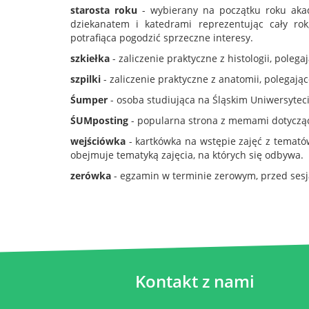
starosta roku
- wybierany na początku roku akad
dziekanatem i katedrami reprezentując cały r
potrafiąca pogodzić sprzeczne interesy.
szkiełka
- zaliczenie praktyczne z histologii, pol
szpilki
- zaliczenie praktyczne z anatomii, polegają
Śumper
- osoba studiująca na Śląskim Uniwersyte
ŚUMposting
- popularna strona z memami dotycząc
wejściówka
- kartkówka na wstępie zajęć z temató
obejmuje tematyką zajęcia, na których się odbywa.
zerówka
- egzamin w terminie zerowym, przed sesj
Kontakt z nami