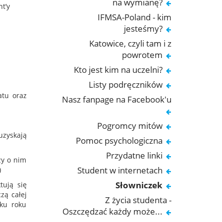
na wymianę?
t’y
IFMSA-Poland - kim
jesteśmy?
Katowice, czyli tam i z
powrotem
Kto jest kim na uczelni?
Listy podręczników
atu oraz
Nasz fanpage na Facebook'u
Pogromcy mitów
zyskają
Pomoc psychologiczna
Przydatne linki
ży o nim
Student w internetach
)
Słowniczek
tują się
zą całej
Z życia studenta -
tku roku
Oszczędzać każdy może...