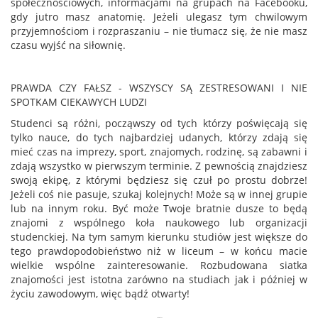
społecznościowych, informacjami na grupach na Facebooku,
gdy jutro masz anatomię. Jeżeli ulegasz tym chwilowym
przyjemnościom i rozpraszaniu – nie tłumacz się, że nie masz
czasu wyjść na siłownię.
PRAWDA CZY FAŁSZ - WSZYSCY SĄ ZESTRESOWANI I NIE
SPOTKAM CIEKAWYCH LUDZI
Studenci są różni, począwszy od tych którzy poświęcają się
tylko nauce, do tych najbardziej udanych, którzy zdają się
mieć czas na imprezy, sport, znajomych, rodzinę, są zabawni i
zdają wszystko w pierwszym terminie. Z pewnością znajdziesz
swoją ekipę, z którymi będziesz się czuł po prostu dobrze!
Jeżeli coś nie pasuje, szukaj kolejnych! Może są w innej grupie
lub na innym roku. Być może Twoje bratnie dusze to będą
znajomi z wspólnego koła naukowego lub organizacji
studenckiej. Na tym samym kierunku studiów jest większe do
tego prawdopodobieństwo niż w liceum – w końcu macie
wielkie wspólne zainteresowanie. Rozbudowana siatka
znajomości jest istotna zarówno na studiach jak i później w
życiu zawodowym, więc bądź otwarty!