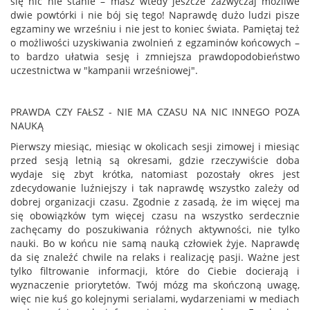
się nic nie stanie – masz wtedy jeszcze zazwyczaj możliwe
dwie powtórki i nie bój się tego! Naprawdę dużo ludzi pisze
egzaminy we wrześniu i nie jest to koniec świata. Pamiętaj też
o możliwości uzyskiwania zwolnień z egzaminów końcowych –
to bardzo ułatwia sesję i zmniejsza prawdopodobieństwo
uczestnictwa w "kampanii wrześniowej".
PRAWDA CZY FAŁSZ - NIE MA CZASU NA NIC INNEGO POZA
NAUKĄ
Pierwszy miesiąc, miesiąc w okolicach sesji zimowej i miesiąc
przed sesją letnią są okresami, gdzie rzeczywiście doba
wydaje się zbyt krótka, natomiast pozostały okres jest
zdecydowanie luźniejszy i tak naprawdę wszystko zależy od
dobrej organizacji czasu. Zgodnie z zasadą, że im więcej ma
się obowiązków tym więcej czasu na wszystko serdecznie
zachęcamy do poszukiwania różnych aktywności, nie tylko
nauki. Bo w końcu nie samą nauką człowiek żyje. Naprawdę
da się znaleźć chwile na relaks i realizację pasji. Ważne jest
tylko filtrowanie informacji, które do Ciebie docierają i
wyznaczenie priorytetów. Twój mózg ma skończoną uwagę,
więc nie kuś go kolejnymi serialami, wydarzeniami w mediach