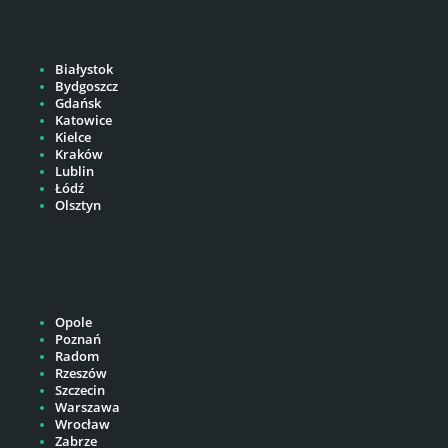
Białystok
Bydgoszcz
Gdańsk
Katowice
Kielce
Kraków
Lublin
Łódź
Olsztyn
Opole
Poznań
Radom
Rzeszów
Szczecin
Warszawa
Wrocław
Zabrze