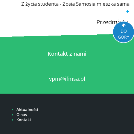
Z życia studenta - Zosia Samosia mieszka sama
Przedmioty
DO
GÓRY
Kontakt z nami
vpm@ifmsa.pl
Aktualności
O nas
Kontakt